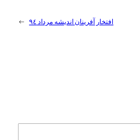
افتخار آفرينان انديشه مرداد ٩٤
→