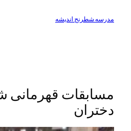
رفتن
به
مدرسه شطرنج اندیشه
محتوا
دختران